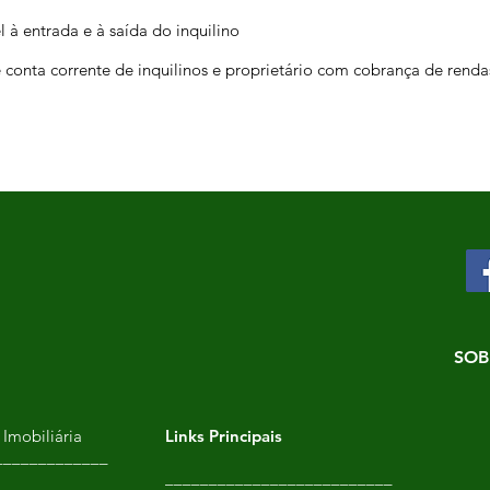
 à entrada e à saída do inquilino
 conta corrente de inquilinos e proprietário com cobrança de renda
SOB
Imobiliária
Links Principais
_____________
__________________________