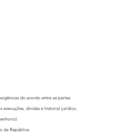
igências do acordo entre as partes.
s execuções, dívidas e historial jurídico.
senhorio)
io da República