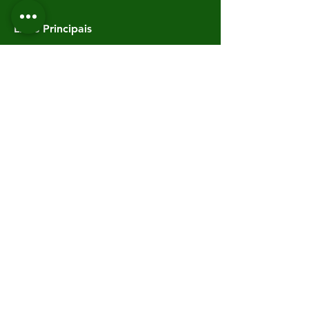
Links Principais
​____________________________
Home
Quem Somos
Avaliações Imobiliárias
Avaliações Empresas
Consultoria para Investimento
Contatos
SOBRE NÓS
| NOTÍCIAS |
CONTATE-